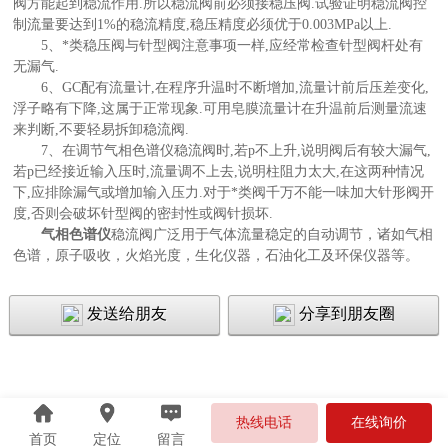
阀方能起到稳流作用.所以稳流阀前必须接稳压阀.试验证明稳流阀控
制流量要达到1%的稳流精度,稳压精度必须优于0.003MPa以上.
5、*类稳压阀与针型阀注意事项一样,应经常检查针型阀杆处有
无漏气.
6、GC配有流量计,在程序升温时不断增加,流量计前后压差变化,
浮子略有下降,这属于正常现象.可用皂膜流量计在升温前后测量流速
来判断,不要轻易拆卸稳流阀.
7、在调节气相色谱仪稳流阀时,若p不上升,说明阀后有较大漏气,
若p已经接近输入压时,流量调不上去,说明柱阻力太大,在这两种情况
下,应排除漏气或增加输入压力.对于*类阀千万不能一味加大针形阀开
度,否则会破坏针型阀的密封性或阀针损坏.
气相色谱仪
稳流阀广泛用于气体流量稳定的自动调节，诸如气相
色谱，原子吸收，火焰光度，生化仪器，石油化工及环保仪器等。
发送给朋友
分享到朋友圈
热线电话
在线询价
首页
定位
留言