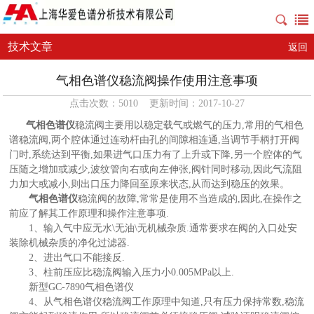
技术文章
返回
气相色谱仪稳流阀操作使用注意事项
点击次数：5010 更新时间：2017-10-27
气相色谱仪
稳流阀主要用以稳定载气或燃气的压力,常用的气相色
谱稳流阀,两个腔体通过连动杆由孔的间隙相连通,当调节手柄打开阀
门时,系统达到平衡,如果进气口压力有了上升或下降,另一个腔体的气
压随之增加或减少,波纹管向右或向左伸张,阀针同时移动,因此气流阻
力加大或减小,则出口压力降回至原来状态,从而达到稳压的效果。
气相色谱仪
稳流阀的故障,常常是使用不当造成的,因此,在操作之
前应了解其工作原理和操作注意事项.
1、输入气中应无水\无油\无机械杂质.通常要求在阀的入口处安
装除机械杂质的净化过滤器.
2、进出气口不能接反.
3、柱前压应比稳流阀输入压力小0.005MPa以上.
新型GC-7890气相色谱仪
4、从气相色谱仪稳流阀工作原理中知道,只有压力保持常数,稳流