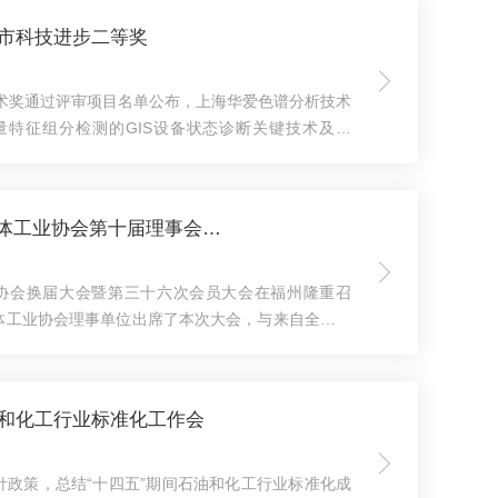
庆市科技进步二等奖
技术奖通过评审项目名单公布，上海华爱色谱分析技术
量特征组分检测的GIS设备状态诊断关键技术及应
面向电力设备安全运行和状态检修需求，聚焦GIS设
测、状态识别与故障诊断等关键技术问题，开展了系
过对设备运行状态特征信息的精准捕捉和分析，为
方华被聘选为中国工业气体工业协会第十届理事会理事
运行风险预警和运维决策提供了重要技术支撑。作为项
气相色谱分...
业协会换届大会暨第三十六次会员大会在福州隆重召
体工业协会理事单位出席了本次大会，与来自全国的
相关机构代表共聚一堂，共商气体行业发展大计。本
年度工作总结及2026年度工作计划，表决通过了第十
会名单等多项重要议题。经大会选举，华爱色谱成功
油和化工行业标准化工作会
事单位，方华先生再次被聘选为该协会的第十届理事
色谱研发与工...
针政策，总结“十四五”期间石油和化工行业标准化成