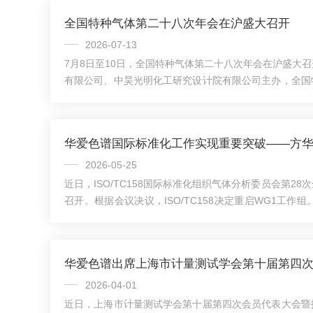
全国特种气体第二十八次年会在沪盛大召开
2026-07-13
7月8日至10日，全国特种气体第二十八次年会在沪盛大
有限公司、中昊光明化工研究设计院有限公司主办，全国
温与特气》编辑部承办。数百位来自国内外高校、科研院
代表齐聚申城，围绕“创新驱动协同发展智领未来”的主
展新篇。上海华爱色谱分析技术有限公司方华受邀参会，
屏障-防爆色谱技术规范与应用实践》主题报告。华爱
品：第一代HA-9680正压系列适配基础工业...
2026-05-25
近日，ISO/TC158国际标准化组织气体分析委员会第2
召开。根据会议决议，ISO/TC158决定重启WG1工作
析领域基础术语和通用概念标准化为切入点，推动相关基
优化，会议同时任命方华先生担任WG1工作组召集人（Con
作组相关标准制修订的组织实施与技术协调。方华先生长
术研究，深度参与多项国家及国际标准化工作，在业内具
工作组召集人，体现了...
2026-04-01
近日，上海市计量测试学会第十届第四次会员代表大会暨