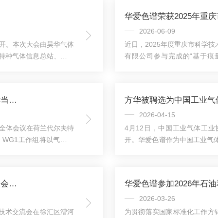
华爱色谱荣获2025年重
2026-06-09
召开。本次大会由昊华气体
近日，2025年度重庆市科学
特种气体信息总站、《低
有限公司参与完成的“基于痕
所及特种气体全产业链的
用”项目成功通过评审。该项目
题，共话产业前沿，共谋发
备运行过程中痕量特征组分检
并作《筑牢气体行业安全
统性研究与工程应用。项目通
华爱色谱国际标准化工作实现重要突破——方华当选ISOTC 158 WG1召集人
色谱三代防爆色谱完整产
GIS设备潜伏性故障识别、
目参与单位，华爱色谱长期专注于
2026-04-15
8次全体会议在荷兰代尔夫特
4月12日，中国工业气体工
组。WG1工作组将以气体分
开。华爱色谱作为中国工业气
础标准的系统梳理与协同
理事会成员单位、会员企业及
venor），统筹推进工
次会议审议通过了协会2025
期从事气体分析与色谱技
届理事会成员名单及专家委员
华爱色谱出席上海市计量测试学会第十届第四次会员代表大会
华爱色谱参加2026年石
有较高影响力。此次担任
连任中国工业气体工业协会理
会的理事。华爱色谱长期深耕气相
2026-03-26
技术交流会在徐汇区漕河
为贯彻落实国家标准化工作方