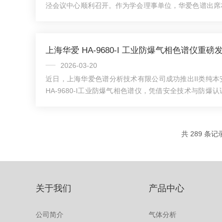
泾会议中心顺利召开。作为学会理事单位，华爱色谱出席
回顾了过去一年学会在组织建设、学术交流、服务会员等
随后，会议进入技术交流环节，来自中国船舶集团有限公
大学等单位代表围绕计量测试领域的前沿技术与应用实践
上海华爱 HA-9680-I 工业防爆气相色谱仪重磅
作为学会理事单位，始终积极参与学会各项活动，致力于
域的创新应用。通过此次会议，进一步加强了与行业同...
2026-03-20
近日，上海华爱色谱分析技术有限公司成功推出II类纯
HA-9680-I工业防爆气相色谱仪，凭借安全技术与防爆
爆炸性环境检测带来全新解决方案。本产品以“能量控制
计严格管控电流与功率，从源头杜绝火花、高温引发
爆“釜底抽薪”的安全逻辑。相较于隔爆型的厚重外壳与
共 289 条记
HA-9680-I无需额外防护结构，不仅体积小巧、便携灵
维护，大幅降低运维成本与安全隐患...
关于我们
产品中心
公司简介
气体分析