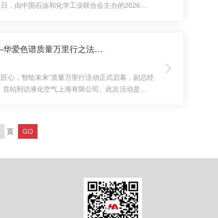
近日，由中国石油和化学工业联合会主办的2026年石
北京长白山国际酒店召开。华爱色谱方华参加了本次
管理委员会、工业和信息化部、装备发展部及石化联
达最新标准化政策与要求。来自各标准化技术委员会
“质敬匠心，智绘未来”——华爱色谱质量万里行之法液空
、标准化工作组、专业协会及技术机构的负责人齐聚一
20...
质敬匠心，智绘未来”质量万里行活动正式启幕，副总经
，首站到访液化空气上海有限公司。此次活动是华爱
”向“符合用户期望”升级的重要实践，以“倾听、交
”行合一理念。液化空气集团（AirLiquide）——
术和服务的企业之一。目前在华布局多家工厂，业务
页
程制造等多个领域，对生产检测环节的专业度和品质