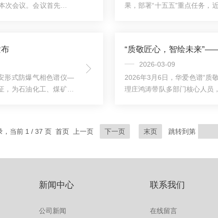
本次会议。会议首先全面
果，部署“十五五”重点任务，
方面所做的工作与成效。
油和化工行业标准化工作会在
司第七〇四研究所、东华
会议。会议期间，国家标准化
作了精彩分享。华爱色谱
合会等相关领导出席会议，传
发布
推动计量测试技术在各领
（TC、SC及行业标委会）
堂，围绕“十四五”标准化工作成果、
2026-03-09
本安形式防爆气相色谱仪—
2026年3月6日，华爱色谱“
认证，为石油化工、煤矿等
理庄鸿涛带队多部门核心人员
”为核心，通过精密电路设
色谱推动质量工作从“符合标准
的爆炸风险，践行本安防
流、改进、共赢”为目标，践行“质
正压型的复杂充气维护，
全球工业与健康领域气体、技
录，当前 1 / 37 页 首页 上一页
下一页
末页
跳转到第
活，更支持危险环境下带电
覆盖工业及医用气体运营、工
把控有着严格要求。液空...
新闻中心
联系我们
公司新闻
在线留言