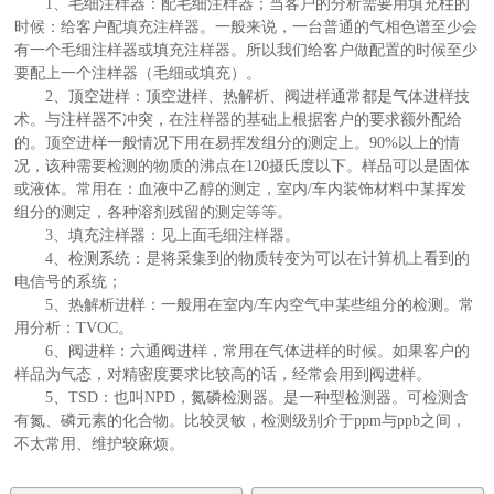
1、毛细注样器：配毛细注样器；当客户的分析需要用填充柱的
时候：给客户配填充注样器。一般来说，一台普通的气相色谱至少会
有一个毛细注样器或填充注样器。所以我们给客户做配置的时候至少
要配上一个注样器（毛细或填充）。
2、顶空进样：顶空进样、热解析、阀进样通常都是气体进样技
术。与注样器不冲突，在注样器的基础上根据客户的要求额外配给
的。顶空进样一般情况下用在易挥发组分的测定上。90%以上的情
况，该种需要检测的物质的沸点在120摄氏度以下。样品可以是固体
或液体。常用在：血液中乙醇的测定，室内/车内装饰材料中某挥发
组分的测定，各种溶剂残留的测定等等。
3、填充注样器：见上面毛细注样器。
4、检测系统：是将采集到的物质转变为可以在计算机上看到的
电信号的系统；
5、热解析进样：一般用在室内/车内空气中某些组分的检测。常
用分析：TVOC。
6、阀进样：六通阀进样，常用在气体进样的时候。如果客户的
样品为气态，对精密度要求比较高的话，经常会用到阀进样。
5、TSD：也叫NPD，氮磷检测器。是一种型检测器。可检测含
有氮、磷元素的化合物。比较灵敏，检测级别介于ppm与ppb之间，
不太常用、维护较麻烦。