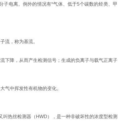
数分子电离。例外的情况有*气体、低于5个碳数的烃类、甲
离子流，称为基流。
基流下降，从而产生检测信号；生成的负离子与载气正离子
层大气中挥发性有机物的变化。
（TCD），又叫热丝检测器（HWD），是一种非破坏性的浓度型检测