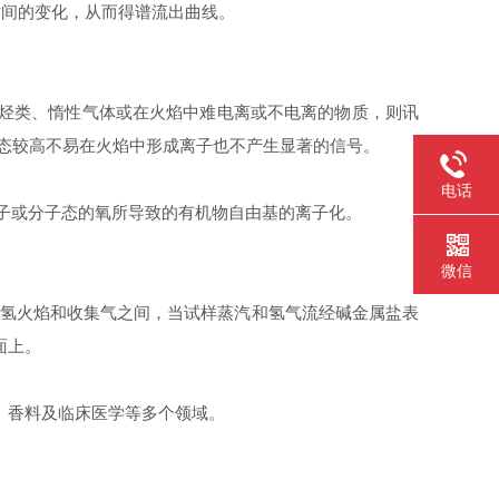
时间的变化，从而得谱流出曲线。
非烃类、惰性气体或在火焰中难电离或不电离的物质，则讯
氧化态较高不易在火焰中形成离子也不产生显著的信号。
电话
原子或分子态的氧所导致的有机物自由基的离子化。
微信
的氢火焰和收集气之间，当试样蒸汽和氢气流经碱金属盐表
面上。
、香料及临床医学等多个领域。