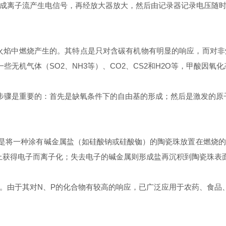
成离子流产生电信号，再经放大器放大，然后由记录器记录电压随
火焰中燃烧产生的。其特点是只对含碳有机物有明显的响应，而对
些无机气体（SO2、NH3等）、CO2、CS2和H2O等，甲酸因
个步骤是重要的：首先是缺氧条件下的自由基的形成；然后是激发的
，只是将一种涂有碱金属盐（如硅酸钠或硅酸铷）的陶瓷珠放置在燃烧
上获得电子而离子化；失去电子的碱金属则形成盐再沉积到陶瓷珠表
。由于其对N、P的化合物有较高的响应，已广泛应用于农药、食品