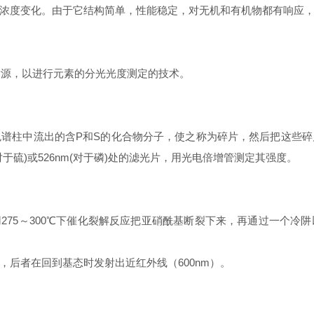
浓度变化。由于它结构简单，性能稳定，对无机和有机物都有响应
为原子发射源，以进行元素的分光光度测定的技术。
谱柱中流出的含P和S的化合物分子，使之称为碎片，然后把这些
于硫)或526nm(对于磷)处的滤光片，用光电倍增管测定其强度。
275～300℃下催化裂解反应把亚硝酰基断裂下来，再通过一个
后者在回到基态时发射出近红外线（600nm）。