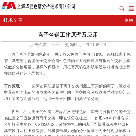
技术文章
返回
离子色谱工作原理及应用
点击次数：3980 更新时间：2011-05-18
离子色谱
是液相色谱的一种，故又称离子色谱（HPIC）或现代离子色
谱，其有别于传统离子交换色谱柱色谱的主要是树脂具有很高的交联度和
较低的交换容量，进样体积很小，用柱塞泵输送淋洗液通常对淋出液进行
在线自动连续电导检测。
工作原理：
分离的原理是基于
离子交换树脂
上可离解的离子与流动相
中具有相同电荷的溶质离子之间进行的可逆交换和分析物溶质对交换剂亲
和力的差别而被分离。适用于亲水性阴、阳离子的分离。
例如几个阴离子的分离，样品溶液进样之后，首先与分析柱的离子交
换位置之间直接进行离子交换（即被保留在柱上），如用NaOH作淋洗液
分析样品中的F-、Cl-和SO42-，保留在柱上的阴离子即被淋洗液中的OH-
基置换并从柱上被洗脱。对树脂亲和力弱的分析物离子先于对树脂亲和力