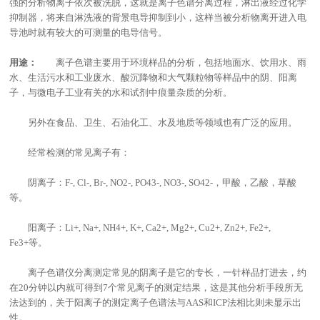
强的分析物离子依次被洗脱，这就是
离子色谱
分离过程，淋出液经过化学
抑制器，将来自淋洗液的背景电导抑制到小，这样当被分析物离开进入电
导池时就有较大的可测量的电导信号。
用途：
离子色谱
主要用于环境样品的分析，包括地面水、饮用水、雨
水、生活污水和工业废水、酸沉降物和大气颗粒物等样品中的阴、阳离
子，与微电子工业有关的水和试剂中痕量杂质的分析。
另外在食品、卫生、石油化工、水及地质等领域也有广泛的应用。
经常检测的常见离子有：
阴离子：F-, Cl-, Br-, NO2-, PO43-, NO3-, SO42-，甲酸，乙酸，草酸
等。
阳离子：Li+, Na+, NH4+, K+, Ca2+, Mg2+, Cu2+, Zn2+, Fe2+,
Fe3+等。
离子色谱仪
分离测定常见的阴离子是它的专长，一针样品打进去，约
在20分钟以内就可得到7个常见离子的测定结果，这是其他分析手段所无
法达到的，关于阳离子的测定
离子色谱法
与AAS和ICP法相比则未显示出
性。