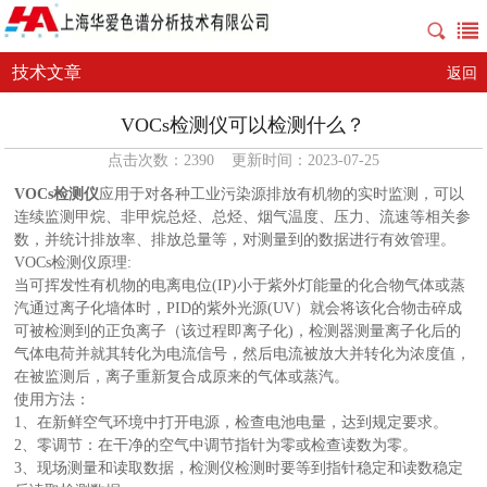
技术文章
返回
VOCs检测仪可以检测什么？
点击次数：2390 更新时间：2023-07-25
VOCs检测仪
应用于对各种工业污染源排放有机物的实时监测，可以
连续监测甲烷、非甲烷总烃、总烃、烟气温度、压力、流速等相关参
数，并统计排放率、排放总量等，对测量到的数据进行有效管理。
VOCs检测仪原理:
当可挥发性有机物的电离电位(IP)小于紫外灯能量的化合物气体或蒸
汽通过离子化墙体时，PID的紫外光源(UV）就会将该化合物击碎成
可被检测到的正负离子（该过程即离子化)，检测器测量离子化后的
气体电荷并就其转化为电流信号，然后电流被放大并转化为浓度值，
在被监测后，离子重新复合成原来的气体或蒸汽。
使用方法：
1、在新鲜空气环境中打开电源，检查电池电量，达到规定要求。
2、零调节：在干净的空气中调节指针为零或检查读数为零。
3、现场测量和读取数据，检测仪检测时要等到指针稳定和读数稳定