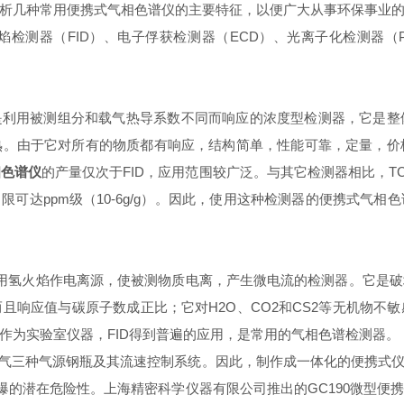
析几种常用便携式气相色谱仪的主要特征，以便广大从事环保事业
测器（FID）、电子俘获检测器（ECD）、光离子化检测器（PI
。
detector）是利用被测组分和载气热导系数不同而响应的浓度型检测
。由于它对所有的物质都有响应，结构简单，性能可靠，定量，价
相色谱仪
的产量仅次于FID，应用范围较广泛。与其它检测器相比，
限可达ppm级（10-6g/g）。因此，使用这种检测器的便携式气
tector）是利用氢火焰作电离源，使被测物质电离，产生微电流的检测器
且响应值与碳原子数成正比；它对H2O、CO2和CS2等无机物不
作为实验室仪器，FID得到普遍的应用，是常用的气相色谱检测器。
气三种气源钢瓶及其流速控制系统。因此，制作成一体化的便携式
爆的潜在危险性。上海精密科学仪器有限公司推出的GC190微型