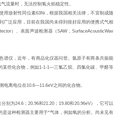
调节载气流量时，无法控制氢火焰稳定性。
使用放射性同位素63Ni，根据我国相关法律，不宜制成随
得到广泛应用，目前在我国尚未得到很好应用的便携式气相
ector）、表面声波检测器（SAW，SurfaceAcousticWav
携式气相色谱仪，近年，有商品化仪器问世。氩原子有两条共振能
能检测的某些化合物，例如1-1-1—三氯乙烷、四氯化碳、甲醛等
位在10.6—11.6eV之间的化合物。
20.96和21.20；19.80和20.96eV），它可以
的是这种检测器主要用于*气体，例如氧的分析。尚未见有