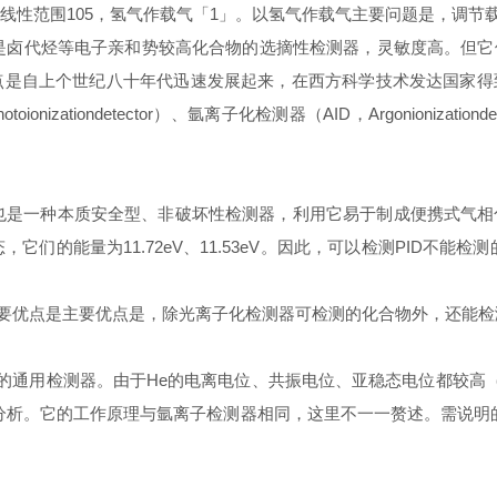
1g/s；线性范围105，氢气作载气「1」。以氢气作载气主要问题是，
是卤代烃等电子亲和势较高化合物的选摘性检测器，灵敏度高。但它
点是自上个世纪八十年代迅速发展起来，在西方科学技术发达国家
tiondetector）、氩离子化检测器（AID，Argonionizationdet
tor,AID），也是一种本质安全型、非破坏性检测器，利用它易于制成便
发态，它们的能量为11.72eV、11.53eV。因此，可以检测PID不
点是主要优点是，除光离子化检测器可检测的化合物外，还能检测电离电
器。由于He的电离电位、共振电位、亚稳态电位都较高（分别为24.6；
分析。它的工作原理与氩离子检测器相同，这里不一一赘述。需说明