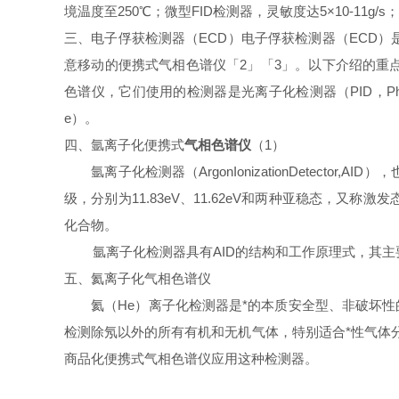
境温度至250℃；微型FID检测器，灵敏度达5×10-1
三、电子俘获检测器（ECD）电子俘获检测器（ECD）
意移动的便携式气相色谱仪「2」「3」。以下介绍的重
色谱仪，它们使用的检测器是光离子化检测器（PID，Photoioniza
e）。
四、氩离子化便携式
气相色谱仪
（1）
氩离子化检测器（ArgonIonizationDetec
级，分别为11.83eV、11.62eV和两种亚稳态，又称激
化合物。
氩离子化检测器具有AID的结构和工作原理式，其主要优
五、氦离子化气相色谱仪
氦（He）离子化检测器是*的本质安全型、非破坏性的通用检测
检测除氖以外的所有有机和无机气体，特别适合*性气体
商品化便携式气相色谱仪应用这种检测器。