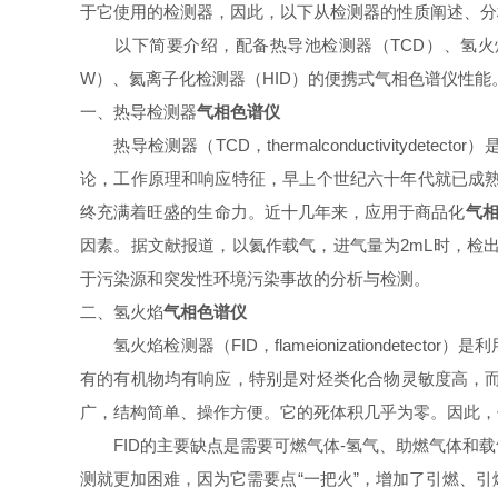
于它使用的检测器，因此，以下从检测器的性质阐述、分
以下简要介绍，配备热导池检测器（TCD）、氢火焰检
W）、氦离子化检测器（HID）的便携式气相色谱仪性能
一、热导检测器
气相色谱仪
热导检测器（TCD，thermalconductivity
论，工作原理和响应特征，早上个世纪六十年代就已成熟
终充满着旺盛的生命力。近十几年来，应用于商品化
气
因素。据文献报道，以氦作载气，进气量为2mL时，检出
于污染源和突发性环境污染事故的分析与检测。
二、氢火焰
气相色谱仪
氢火焰检测器（FID，flameionizationde
有的有机物均有响应，特别是对烃类化合物灵敏度高，而
广，结构简单、操作方便。它的死体积几乎为零。因此，
FID的主要缺点是需要可燃气体-氢气、助燃气体和载
测就更加困难，因为它需要点“一把火”，增加了引燃、引