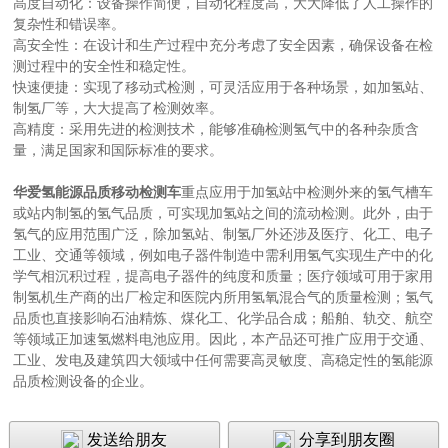
高度自动化：设备操作简便，自动化程度高，大大降低了人工操作的
复杂性和错误率。
高安全性：在设计和生产过程中充分考虑了安全因素，确保设备在检
测过程中的安全性和稳定性。
快速便捷：实现了移动式检测，可灵活应用于各种场景，如加氢站、
制氢厂等，大大提高了检测效率。
高精度：采用先进的检测技术，能够准确检测氢气中的各种杂质含
量，满足国家和国际标准的要求。
华爱氢能源品质移动检测车
重点应用于加氢站中检测外来的氢气槽车
或站内制氢的氢气品质，可实现加氢站之间的流动检测。此外，由于
氢气的应用范围广泛，除加氢站、制氢厂外还涉及医疗、化工、电子
工业、交通等领域，例如电子器件制造中需利用氢气实现生产中的化
学气相沉积过程，提高电子器件的纯度和质量；医疗领域可用于家用
制氢机生产商的出厂检定和医院内所用氢氧混合气的质量检测；氢气
品质也直接影响石油精炼、煤化工、化学品合成；船舶、轨交、航空
等领域正加速氢燃料电池应用。因此，本产品还可推广应用于交通、
工业、发电及建筑四大领域中任何需要高灵敏度、高稳定性的氢能源
品质检测设备的企业。
发送给朋友
分享到朋友圈