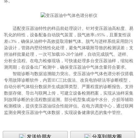
坏。​
适配变压器油特性的样品前处理设计。针对变压器油高粘度、易
乳化的特性，设备配备自动脱气装置，脱气效率≥95%，且重复性误
差≤3%，确保从油样中高效提取溶解气体。脱气与进样系统采用防污
染设计，管路内壁经惰性化处理，避免气体吸附导致的检测误差；支
持油样批量处理，一次可加载10-20个油样，自动完成脱气、进样、
分析全流程。在电力检修现场，可快速处理多台变压器油样，缩短检
测周期；在设备出厂检测中，确保变压器油中气体含量符合要求。​
智能诊断与数据追溯能力突出。变压器油中气体色谱分析仪搭载
专用故障诊断软件，内置IEC三比值法、改良电协研法等诊断模型，
自动分析气体组分数据并生成故障类型、严重程度的诊断报告。支持
数据存储、导出与联网上传，可建立设备检测档案，实现从油样采集
到故障诊断的全流程数据追溯。部分机型集成油中水分、介损等辅助
检测模块，提供变压器油综合性能评估。在电力调度中心，通过联网
监测全网变压器油中气体数据，实现设备健康状态的集中管控。​
发送给朋友
分享到朋友圈