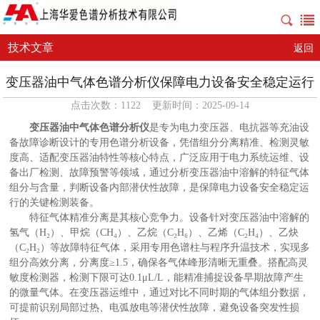
技术文章
返回
变压器油中气体色谱分析仪保障电力设备安全稳定运行
点击次数：1122 更新时间：2025-09-14
变压器油中气体色谱分析仪
是专为电力变压器、电抗器等充油设
备故障诊断设计的专用色谱分析设备，凭借组分分离精准、检测灵敏
度高、适配变压器油特性等核心特点，广泛应用于电力系统运维、设
备出厂检测、故障预警等领域，通过分析变压器油中溶解的特征气体
组分与含量，判断设备内部潜伏性故障，是保障电力设备安全稳定运
行的关键检测装备。​
特征气体精准分离是其核心竞争力。设备针对变压器油中溶解的
氢气（H₂）、甲烷（CH₄）、乙烷（C₂H₆）、乙烯（C₂H₄）、乙炔
（C₂H₂）等故障特征气体，采用专用色谱柱与程序升温技术，实现多
组分高效分离，分离度≥1.5，确保各气体峰形清晰无重叠。搭配高灵
敏度检测器，检测下限可达0.1μL/L，能精准捕捉设备早期故障产生
的微量气体。在变压器运维中，通过对比不同时期的气体组分数据，
可提前识别局部过热、电弧放电等潜伏性故障，避免设备突发性损