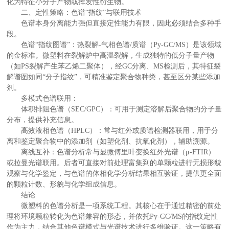
化为特征小分子产物或挥发性衍生物。
二、定性策略：色谱“指纹”与联用技术
色谱本身分离能力强但直接定性能力有限，因此必须结合多种手
段。
色谱“指纹图谱”：热裂解-气相色谱/质谱（Py-GC/MS）是该领域
的金标准。微塑料在裂解炉中高温裂解，生成独特的低分子量产物
（如PS裂解产生苯乙烯二聚体），经GC分离、MS检测后，其特征裂
解谱图如同“分子指纹”，可精准鉴定聚合物种类，甚至区分某些添加
剂。
多模式色谱联用：
体积排阻色谱（SEC/GPC）：可用于测定溶解后聚合物的分子量
分布，提供补充信息。
高效液相色谱（HPLC）：常与红外或质谱检测器联用，用于分
离和鉴定聚合物中的添加剂（如塑化剂、抗氧化剂），辅助溯源。
离线互补：色谱分析常与显微傅里叶变换红外光谱（μ-FTIR）
或拉曼光谱联用。后者可直接对前处理富集到的单颗粒进行无损形貌
观察与化学鉴定，与色谱的体相化学分析结果相互验证，提供更全面
的颗粒计数、形貌与化学组成信息。
结论
微塑料的色谱分析是一项系统工程。其核心在于通过精密的前处
理将环境颗粒转化为色谱兼容的形态，并依托Py-GC/MS的指纹定性
作为主力，结合其他色谱模式与光谱技术进行多维验证。这一策略有