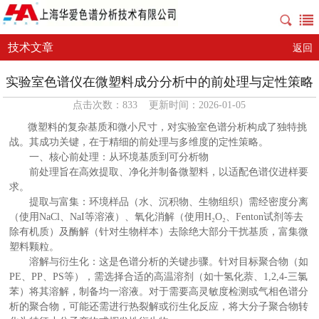
技术文章
返回
实验室色谱仪在微塑料成分分析中的前处理与定性策略
点击次数：833 更新时间：2026-01-05
微塑料的复杂基质和微小尺寸，对实验室色谱分析构成了独特挑
战。其成功关键，在于精细的前处理与多维度的定性策略。
一、核心前处理：从环境基质到可分析物
前处理旨在高效提取、净化并制备微塑料，以适配色谱仪进样要
求。
提取与富集：环境样品（水、沉积物、生物组织）需经密度分离
（使用NaCl、NaI等溶液）、氧化消解（使用H₂O₂、Fenton试剂等去
除有机质）及酶解（针对生物样本）去除绝大部分干扰基质，富集微
塑料颗粒。
溶解与衍生化：这是色谱分析的关键步骤。针对目标聚合物（如
PE、PP、PS等），需选择合适的高温溶剂（如十氢化萘、1,2,4-三氯
苯）将其溶解，制备均一溶液。对于需要高灵敏度检测或气相色谱分
析的聚合物，可能还需进行热裂解或衍生化反应，将大分子聚合物转