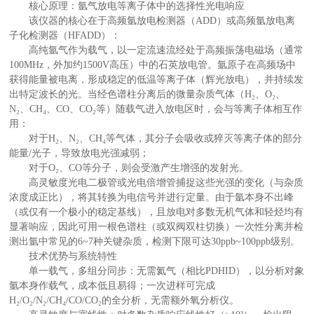
核心原理：氩气放电等离子体中的选择性光电响应
该仪器的核心在于高频氩放电检测器（ADD）或高频氩放电离
子化检测器（HFADD）：
高纯氩气作为载气，以一定流速流经处于高频振荡电磁场（通常
100MHz，外加约1500V高压）中的石英放电管。氩原子在高频场中
获得能量被电离，形成稳定的低温等离子体（辉光放电），并持续发
出特定波长的光。当经色谱柱分离后的微量杂质气体（H₂、O₂、
N₂、CH₄、CO、CO₂等）随载气进入放电区时，会与等离子体相互作
用：
对于H₂、N₂、CH₄等气体，其分子会吸收或猝灭等离子体的部分
能量/光子，导致放电光强减弱；
对于O₂、CO等分子，则会受激产生增强的发射光。
高灵敏度光电二极管或光电倍增管捕捉这些光强的变化（与杂质
浓度成正比），将其转换为电信号并进行定量。由于氩本身不出峰
（或仅有一个极小的稳定基线），且放电对多数无机气体和轻烃均有
显著响应，因此可用一根色谱柱（或双阀双柱切换）一次性分离并检
测出氩中常见的6~7种关键杂质，检测下限可达30ppb~100ppb级别。
技术优势与系统特性
单一载气，多组分同步：无需氦气（相比PDHID），以分析对象
氩本身作载气，成本低且易得；一次进样可完成
H₂/O₂/N₂/CH₄/CO/CO₂的全分析，无需额外氧分析仪。