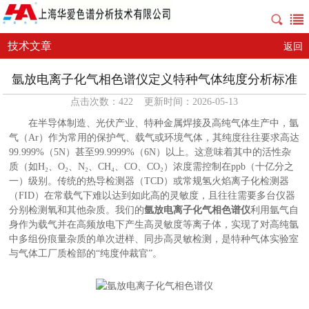
技术文章
返回
氩放电离子化气相色谱仪定义特种气体纯度分析标准
点击次数：422 更新时间：2026-05-13
在半导体制造、光伏产业、特种金属焊接及高纯气体生产中，氩
气（Ar）作为常用的保护气、载气或环境气体，其纯度往往要求高达
99.999%（5N）甚至99.9999%（6N）以上。这意味着其中的活性杂
质（如H₂、O₂、N₂、CH₄、CO、CO₂）浓度需控制在ppb（十亿分之
一）级别。传统的热导检测器（TCD）或常规氢火焰离子化检测器
（FID）在常载气下难以达到如此高的灵敏度，且往往需要多台仪器
分别检测氧和其他杂质。我们的
氩放电离子化气相色谱仪
利用氩气自
身作为载气并在高频放电下产生高灵敏度等离子体，实现了对高纯氩
中多组份痕量杂质的单次进样、同步高灵敏检测，是特种气体实验室
与气体工厂质检部的“纯度仲裁官”。