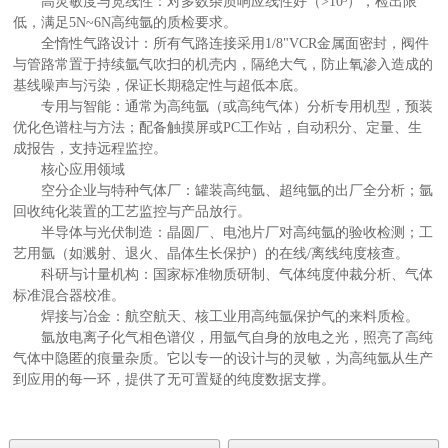
高灵敏度与宽线性：对多数杂质响应线性好（>10³），检出限
低，满足5N~6N高纯氩的质检要求。
全惰性气路设计：所有气路连接采用1/8"VCR金属面密封，阀件
与管路常置于持续氩气吹扫的机壳内，隔绝大气，防止氧渗入造成的
基线噪声与污染，保证长期稳定性与超低本底。
专用与智能：通常为高纯氩（或高纯气体）分析专用机型，预装
优化色谱柱与方法；配备触摸屏或PC工作站，自动积分、定量、生
成报告，支持远程监控。
核心应用领域
空分企业与特种气体厂：罐装高纯氩、超纯氩的出厂全分析；氩
回收纯化装置的工艺监控与产品放行。
半导体与光伏制造：晶圆厂、电池片厂对高纯氩的验收检测；工
艺用氩（如溅射、退火、晶体生长保护）的在线/离线纯度核查。
科研与计量机构：国家标准物质研制、气体纯度仲裁分析、气体
标准混合器校准。
焊接与冶金：航空航天、核工业用高纯氩保护气的来料质检。
氩放电离子化气相色谱仪，用氩气自身的放电之光，照亮了高纯
气体中隐匿的痕量杂质。它以专一的设计与的灵敏，为高纯氩从生产
到应用的每一环，提供了无可置疑的纯度数据支撑。