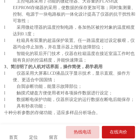
l
主控电路采用了功能的微处理器、大容量的FLASH及
EEPROM存储器的采用，使数据的保存更加可靠；同时集测量、
控制、电源于一块电路板的一体化设计提高了仪器的抗干扰性和
可靠性；
l
采用微处理器的温度控制电路，各加热区被控对象的温度精度
达到0.1度；
l
柱箱具有双重的超温保护装置。任一路温度超过设定极艰，仪
器均会停止加热，并在显示器上报告故障部位；
l
智能化的双后开门技术，仪器在柱箱温度在接近室温工作时也
能有良好的控温精度，并能快速降温；
3
、简洁明了的人机对话界面，操作简便，易学易用
l
仪器采用大屏幕LCD液晶汉字显示技术，显示直观、操作方
便、更适合中国国情；
l
自我诊断功能，能显示故障部位；
l
触摸式键盘方便使用者对各项操作数据进行设定；
l
数据断电保护功能，仪器所设定的运行数据在断电后能保存；
l
具有秒表功能；
十种分析参数的存储功能，适应多样品分析场合。
发送给朋友
分享到朋友圈
热线电话
在线询价
首页
定位
留言