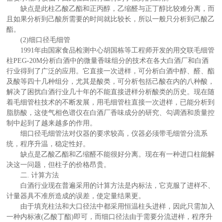
缺点是此柱乙酸乙酯和正丙醇，乙缩醛与正丁醇比较难分离，而
且如果分析到己酸所需要的时间就比较长，所以一般只分析到己酸乙
酯。
(2)细口径毛细管
1991年由国家食品检测中心胡国栋等工程师开发的用交联毛细管
柱PEG-20M分析白酒中的微量香味组分的技术在各大白酒厂和白酒
行业得到了广泛的应用。它直接一次进样，可分析白酒中醇、醛、酯
及酸等四十几种组分，尤其是酸类，可分析包括己酸在内的八种酸，
解决了困扰白酒行业几十年的不能直接进样分析酸类的历史。现在随
着毛细管柱技术的不断发展，用毛细管柱直接一次进样，已能分析到
脂肪酸，这使气相色谱仪在白酒厂香味成分的研究、勾调酒和质量控
制中起到了越来越多的作用。
细口径毛细管法对仪器的要求较高，仪器必须带毛细管分流系
统，程序升温，稳定性好。
缺点是乙酸乙酯和乙缩醛不能很好分离。现在有一种进口柱能解
决这一问题，但柱子的价格昂贵。
二. 计算方法
白酒行业现在普遍采用的计算方法是内标法，它克服了进样不、
计量器具不准所造成的误差，使定量结果更。
由于填充柱法和大口径法中都采用恒温柱头进样，因此只需加入
一种内标液(乙酸丁酯)即可，而细口径法由于需要分流进样，程序升