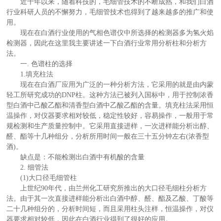
近十年以来，随着科技的，毛细管技术的不断成熟，和我们白酒
行业科研人员的不懈努力，毛细管技术也得到了越来越多的推广和使
用。
现在在白酒行业使用的气相色谱仪中所选择的检测器多为氢火焰
检测器，因此在这里我主要讲述一下白酒行业常用分析柱和分析方
法。
一. 色谱柱的选择
1.填充柱法
现在在白酒厂应用为广泛的一种分析方法，它采用的就是由内蒙
轻工所研究成功的DNP柱。这种方法已被列入国标中，用于控制浓香
型白酒中己酸乙酯和清香型白酒中乙酸乙酯的含量。填充柱法采用恒
温操作，对仪器要求相对较低，稳定性较好，容易操作，一般用于常
规检测和生产质量控制中。它采用直接进样，一次进样能分析出醇、
醛、酯等十几种组分，分析所用时间一般在三十五分钟左右(浓香型
酒)。
缺点是：不能检测出白酒中有机酸的含量
2. 细管法
(1)大口径毛细管柱
上世纪90年代，由兰州化工研究所推出的大口径毛细柱分析方
法。由于其一次直接进样能分析出白酒中醇、醛、酯及乙酸、丁酸等
二十几种组分的，分析时间短，而且采用柱头注样，恒温操作，对仪
器要求相对较低，因此在白酒行业得到了很好的应用。