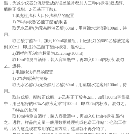
温，为减少仪器分流所造成的误差通常都加入三种内标液(叔戊醇、
醋酸正戊酯、2-乙基正丁酸)。
1.填充柱法和大口径法样品的配置
1) 2%内标液(乙酸丁酯)的制备
取无水乙醇(为无杂醇油乙醇)60ml，用蒸馏水定溶到100ml，待
用。
取乙酸丁酯2ml，加到100ml容量瓶，用已配好的60%乙醇液定溶
到100ml，即成2%乙酸丁酯内标液。混匀之。
2)酒样的配制(内标量为35.25mg/100ml)
取10ml待测白酒样，装入容量瓶中，再加入0.2ml内标液,混匀
之。进样。
2.毛细柱法样品的配置
1) 2%内标液的制备
取无水乙醇(为无杂醇油乙醇)60ml，用蒸馏水定溶到100ml，待
用。
取叔戊醇、醋酸正戊酯、2-乙基正丁酸各2ml，加到100ml容量瓶
中，用已配好的60%乙醇液定溶到100ml，即成2%内标液。混匀之。
2)样品的配制
取10ml待测白酒样，装入容量瓶中，再加入0.1ml内标液,混匀
之。进样。样品的定量一般用数据处理机或色谱工作站" >色谱工作
站，因为这是现在常用的定量方法，这里就不再介绍了。