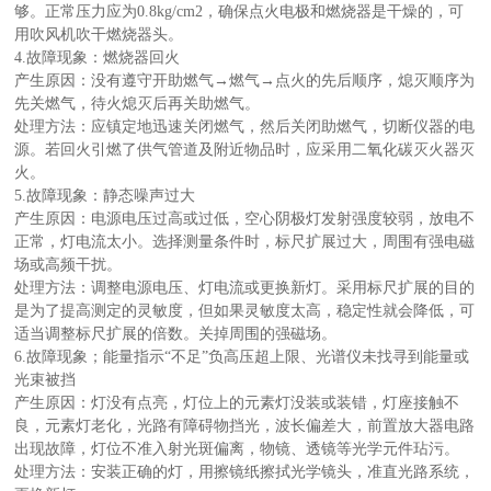
够。正常压力应为0.8kg/cm2，确保点火电极和燃烧器是干燥的，可
用吹风机吹干燃烧器头。
4.故障现象：燃烧器回火
产生原因：没有遵守开助燃气→燃气→点火的先后顺序，熄灭顺序为
先关燃气，待火熄灭后再关助燃气。
处理方法：应镇定地迅速关闭燃气，然后关闭助燃气，切断仪器的电
源。若回火引燃了供气管道及附近物品时，应采用二氧化碳灭火器灭
火。
5.故障现象：静态噪声过大
产生原因：电源电压过高或过低，空心阴极灯发射强度较弱，放电不
正常，灯电流太小。选择测量条件时，标尺扩展过大，周围有强电磁
场或高频干扰。
处理方法：调整电源电压、灯电流或更换新灯。采用标尺扩展的目的
是为了提高测定的灵敏度，但如果灵敏度太高，稳定性就会降低，可
适当调整标尺扩展的倍数。关掉周围的强磁场。
6.故障现象；能量指示“不足”负高压超上限、光谱仪未找寻到能量或
光束被挡
产生原因：灯没有点亮，灯位上的元素灯没装或装错，灯座接触不
良，元素灯老化，光路有障碍物挡光，波长偏差大，前置放大器电路
出现故障，灯位不准入射光斑偏离，物镜、透镜等光学元件玷污。
处理方法：安装正确的灯，用擦镜纸擦拭光学镜头，准直光路系统，