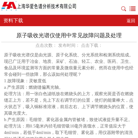
资料下载
返回
原子吸收光谱仪使用中常见故障问题及处理
点击次数： 发布时间： 点击下载：
原子吸收光谱仪是由光源、原子化系统、分光系统和检测系统组成。
现已广泛用于冶金、地质、采矿、石油、轻工、农业、医药、卫生、
食品及环境监测等方面的常量及微痕量元素分析。然而在使用中也经
常会碰到一些故障，那么该如何处理呢？
1.故障现象：灵敏度低
a.产生原因：燃烧缝偏离光轴。
处理方法：用一张白色滤纸放在燃烧头的上方，观察光斑是否在燃烧
缝正上方，若不是，先上下左右调节灯的位置，使灯的能量棒大，点
火状态下，吸入铜标准溶液，前后左右、上下调节燃烧头的位置，使
其吸光度大。
b.产生原因：毛细管、雾化器金属内管被堵，致使试液提升量不足。
处理方法：用0.5毫米内径毛细管吸10毫升蒸馏水，正常值应大于
4ml/min，若低于4ml/min，取下毛细管、雾化器，用仪器附带的清洗