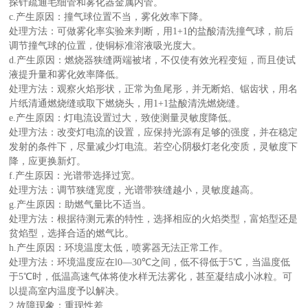
探针疏通毛细管和雾化器金属内管。
c.产生原因：撞气球位置不当，雾化效率下降。
处理方法：可做雾化率实验来判断，用1+1的盐酸清洗撞气球，前后
调节撞气球的位置，使铜标准溶液吸光度大。
d.产生原因：燃烧器狭缝两端被堵，不仅使有效光程变短，而且使试
液提升量和雾化效率降低。
处理方法：观察火焰形状，正常为鱼尾形，并无断焰、锯齿状，用名
片纸清通燃烧缝或取下燃烧头，用1+1盐酸清洗燃烧缝。
e.产生原因：灯电流设置过大，致使测量灵敏度降低。
处理方法：改变灯电流的设置，应保持光源有足够的强度，并在稳定
发射的条件下，尽量减少灯电流。若空心阴极灯老化变质，灵敏度下
降，应更换新灯。
f.产生原因：光谱带选择过宽。
处理方法：调节狭缝宽度，光谱带狭缝越小，灵敏度越高。
g.产生原因：助燃气量比不适当。
处理方法：根据待测元素的特性，选择相应的火焰类型，富焰型还是
贫焰型，选择合适的燃气比。
h.产生原因：环境温度太低，喷雾器无法正常工作。
处理方法：环境温度应在l0—30℃之间，低不得低于5℃，当温度低
于5℃时，低温高速气体将使水样无法雾化，甚至凝结成小冰粒。可
以提高室内温度予以解决。
2.故障现象：重现性差