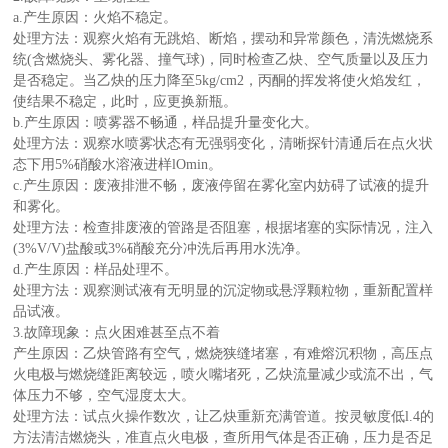
a.产生原因：火焰不稳定。
处理方法：观察火焰有无跳焰、断焰，摆动和异常颜色，清洗燃烧系
统(含燃烧头、雾化器、撞气球)，同时检查乙炔、空气质量以及压力
是否稳定。当乙炔的压力降至5kg/cm2，丙酮的挥发将使火焰发红，
使结果不稳定，此时，应更换新瓶。
b.产生原因：喷雾器不畅通，样品提升量变化大。
处理方法：观察水喷雾状态有无强弱变化，清晰探针清通后在点火状
态下用5%硝酸水溶液进样lOmin。
c.产生原因：废液排泄不畅，废液停留在雾化室内妨碍了试液的提升
和雾化。
处理方法：检查排废液的管路是否阻塞，根据堵塞的实际情况，注入
(3%V/V)盐酸或3%硝酸充分冲洗后再用水洗净。
d.产生原因：样品处理不。
处理方法：观察测试液有无明显的沉淀物或悬浮颗粒物，重新配置样
品试液。
3.故障现象：点火困难甚至点不着
产生原因：乙炔管路有空气，燃烧狭缝堵塞，有难熔沉积物，高压点
火电极与燃烧缝距离较远，喷火嘴堵死，乙炔流量减少或流不出，气
体压力不够，空气湿度太大。
处理方法：试点火操作数次，让乙炔重新充满管道。按灵敏度低l.4的
方法清洁燃烧头，准直点火电极，查所用气体是否正确，压力是否足