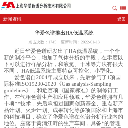
新闻资讯
返回
华爱色谱推出HA低温系统
点击次数：1745 更新时间：2022-01-13
近日华爱色谱研发出了
HA
低温系统，一个全
新的制冷平台，增加了气体分析的手段，在零度以
下可以进行样品分析，和液氮、干冰等方法有很大
不同，
HA
低温系统主要特点可控化、小型化。
爱色谱自
2004
年成立以来，先后参与了
1
项国
际标准
ISO19230-2020
《
Gas analysis-Sampling
guidelines
》，和近百项《国家标准》的制修订工
作。在气相色谱生产和应用领域，华爱色谱拥有几
十项**技术，先后承担过国家创新基金、重点新产
品计划、火炬计划、成果转化等多项国家和上海市
的科技项目，确立了华爱色谱在色谱分析行业内的
地位。座落于黄浦江畔的生产车间，具备*的管理