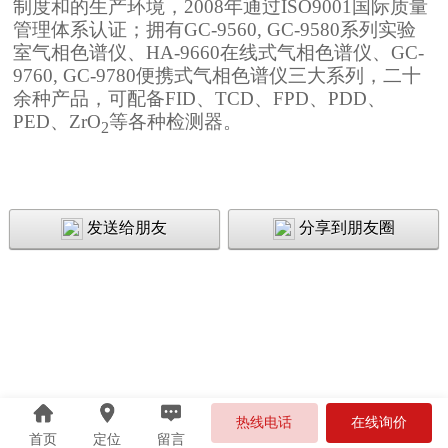
制度和的生产环境，
2008
年通过
ISO9001
国际质量
管理体系认证；拥有
GC-9560, GC-9580
系列实验
室气相色谱仪、
HA-9660
在线式气相色谱仪、
GC-
9760, GC-9780
便携式气相色谱仪三大系列，二十
余种产品，可配备
FID
、
TCD
、
FPD
、
PDD
、
PED
、
ZrO
等各种检测器。
2
发送给朋友
分享到朋友圈
热线电话
在线询价
首页
定位
留言