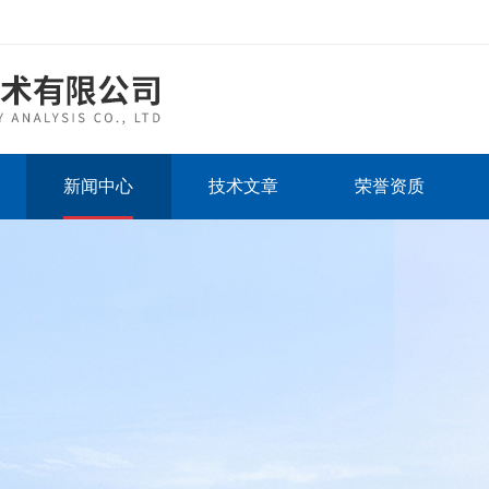
新闻中心
技术文章
荣誉资质