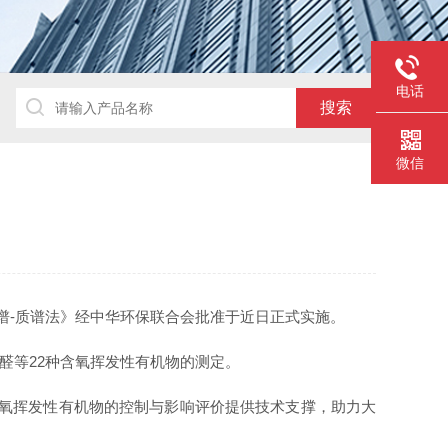
电话
微信
谱
-
质谱法》经中华环保联合会批准于近日正
式实施。
醛等
22
种含氧挥发性有机物的测定。
氧挥发性有机物的控制与影响评价提供技术支撑，助力大