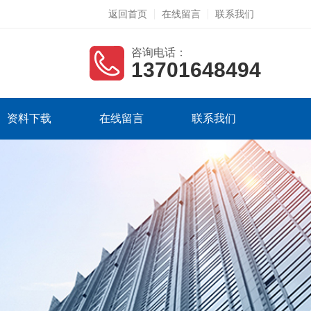
返回首页
在线留言
联系我们
咨询电话：
13701648494
资料下载
在线留言
联系我们