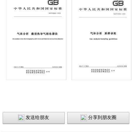
发送给朋友
分享到朋友圈