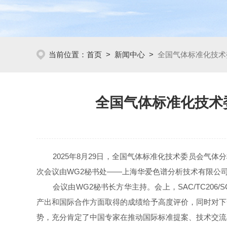
当前位置：
首页
>
新闻中心
>
全国气体标准化技术
全国气体标准化技术
2025
年
8
月
29
日，全国气体标准化技术委员会气体分
次会议由
WG2
秘书处
——
上海华爱色谱分析技术有限公
会议由
WG2
秘书长方华主持。会上，
SAC/TC206/S
产出和国际合作方面取得的成绩给予高度评价，同时对下
势，充分肯定了中国专家在推动国际标准提案、技术交流