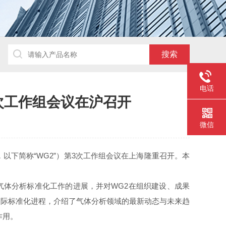
电话
次工作组会议在沪召开
微信
，以下简称
“WG2”
）第
3
次工作组会议在上海隆重召开。本
气体分析标准化工作的进展，并对
WG2
在组织建设、成果
国际标准化进程，介绍了气体分析领域的最新动态与未来趋
作用。