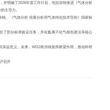
，并明确了
2026
年度工作计划，包括加快推进《气体分析
中的主导力。
审稿、《气体分析
痕量分析用气体纯化技术导则》国家标
担了部分标准验证任务，并在氦离子化气相色谱法等核心
有深远意义。未来，
WG2
将持续发挥桥梁作用，推动科研