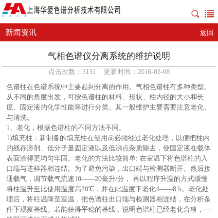
新闻资讯
返回
气相色谱仪分离系统的维护说明
点击次数：3131 更新时间：2016-03-08
色谱柱在色谱系统中主要起到分离的作用。气相色谱柱有多种类型。
从不同的角度出发，可按色谱柱的材料、形状、柱内径的大小和长
度、固定液的化学性能等进行分类。其一般维护主要需要注意老化、
与清洗。
1、老化，根据色谱柱的不同方法不同。
1)填充柱：新制备的填充柱在使用前必须经过老化处理，以便把柱内
的残存溶剂、低分子量固定液以及低沸点杂质除去，使固定液在载体
表面涂得更均匀牢固。老化的方法比较简单: 在室温下将色谱柱的入
口端与进样器相连结。为了避免污染，出口端与检测器断开。然后接
通载气，调节载气流速10——20毫升/分， 再以程序升温的方式缓慢
将柱温升至比使用温度高20℃，并在此温度下老化4——8 h。老化处
理后，将柱温降至室温，把色谱柱出口端与检测器相连结，在分析条
件下观察基线。若能获得平稳的基线，说明色谱柱已经老化合格，一