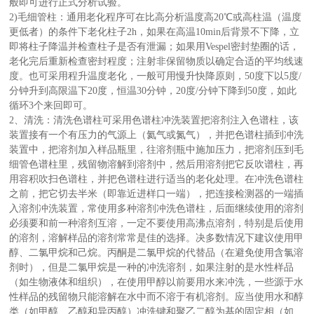
般即可进行正式分析试验。
2)毛细管柱：通用老化程序可在比高分析温度高20℃或高柱温（温度
更低者）的条件下老化柱子2h，如果在高温10min后背景不下降，立
即将柱子降温并检查柱子是否有泄漏；如果用Vespel密封垫圈的话，
老化完后重新检查密封程度；注射非保留物质以确定合适的平均线速
度。也可采用程升温度老化，一般可用慢升快降原则，50度下以5度/
分钟升到高限温下20度，恒温30分钟，20度/分钟下降到50度，如此
循环3个来回即可。
2、清洗：清洗色谱柱可采用色谱柱冲洗装置把溶剂注入色谱柱，该
装置接有一个有压力的气源上（氦气或氮气），并把色谱柱插到冲洗
装置中，把溶剂加入样品瓶里，往溶剂瓶中施加压力，把溶剂压到毛
细管色谱柱里，残留物溶解到溶剂中，然后用溶剂把它反吹谱柱，再
用容积吹扫色谱柱，并把色谱柱进行适当的老化处理。在冲洗色谱柱
之前，把它切去半米（即靠近进样口一端），把连接检测器的一端插
入溶剂冲洗装置，常使用多种溶剂冲洗色谱柱，后面继续使用的溶剂
必须要和前一种溶剂互溶，一定不要使用高沸点溶剂，特别是后使用
的溶剂，溶解样品的溶剂常常是佳的选择。决多数情况下建议使用甲
醇、二氯甲烷和己烷。丙酮是二氯甲烷的代替品（在避免使用含氯溶
剂时），但是二氯甲烷是一种的冲洗溶剂，如果注射的是水性样品
（如生物液体和组织），在使用甲醇以前要用水来冲洗，一些源于水
性样品的残留物只能溶解在水中而不溶于有机溶剂。应当使用水和醇
类（如甲醇、乙醇和异丙醇）冲洗键和聚乙二醇为基的固定相（如