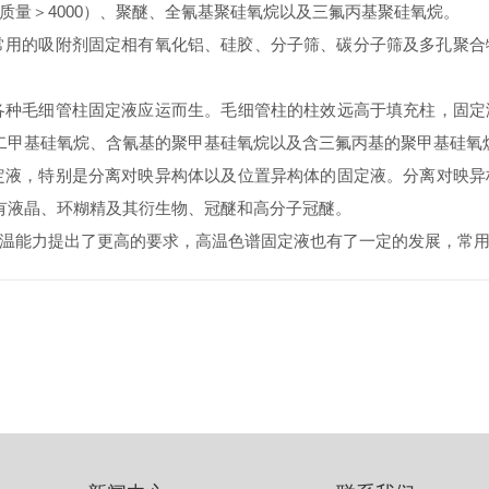
质量＞4000）、聚醚、全氰基聚硅氧烷以及三氟丙基聚硅氧烷。
。常用的吸附剂固定相有氧化铝、硅胶、分子筛、碳分子筛及多孔聚
，各种毛细管柱固定液应运而生。毛细管柱的柱效远高于填充柱，固
二甲基硅氧烷、含氰基的聚甲基硅氧烷以及含三氟丙基的聚甲基硅氧
固定液，特别是分离对映异构体以及位置异构体的固定液。分离对映
有液晶、环糊精及其衍生物、冠醚和高分子冠醚。
温能力提出了更高的要求，高温色谱固定液也有了一定的发展，常