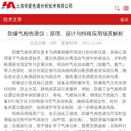
技术文章
返回
防爆气相色谱仪：原理、设计与特殊应用场景解析
点击次数：890 更新时间：2025-12-04
防爆气相色谱仪是专为易燃易爆环境设计的分析仪器，其核心原
理基于气相色谱技术，通过色谱柱分离混合气体中的各组分，并利用
检测器实现定性与定量分析。样品经气化后由载气（如氮气、氦气）
带入色谱柱，组分在固定相与流动相间因分配系数差异实现分离，随
后依次进入检测器转化为电信号，最终通过色谱图呈现分析结果。
防爆设计是其核心优势。设备采用防爆外壳、防爆电气元件及密
封结构，防止火花、静电或高温引发爆炸。例如，防爆工业气相色谱
仪通过色谱本体防爆设计，将电、气模块分离，增强抗干扰能力；配
备EPC电子压力控制器与空气浴加热器，确保温度稳定性。此外，设
备内置过载保护、短路保护等安全机制，进一步降低事故风险。
特殊应用场景广泛。在石油化工领域，防爆气相色谱仪可实时监
测炼油过程中的气体组分（如甲烷、硫化氢），预防泄漏与爆炸事
故；在煤炭行业，用于煤矿井下气体分析，预警瓦斯超标；在制药行