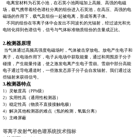
电离室材料为石英小池，在石英小池两端加上高频、高强的电磁
场，载气携带着经色谱柱分离的组份进入石英池，在高压、高强的电
磁场的作用下，载气及组份一起被电离，形成等离子体。
不同的组份在等离子体中会发出不同波长的光辐射，经过滤光和光
电转化得到色谱信号，信号与气体标准物质组份的含量成正比。
2.
检测器原理
当气体通过高频高强度电磁场时，气体被击穿放电。放电产生电子和
离子，在电场作用下，电子从电场中获取能量，通过和周围原子分子
碰撞，产生能量传递，使之激发电离产生电子雪崩。雪崩中部分高能
电子通过导电通道时，一些激发态原子分子会自发辐射。我们通过这
些辐射来获得信号。
3.
检测器特点
1
）灵敏度高（PPb级）
2
）实用性高（通用性检测器）
3
）稳定性高（物质不直接接触电极）
4
）解决其他检测器的难点（氖的检测，氧氩分离）
5
）主峰屏蔽
等离子发射气相色谱系统
技术指标