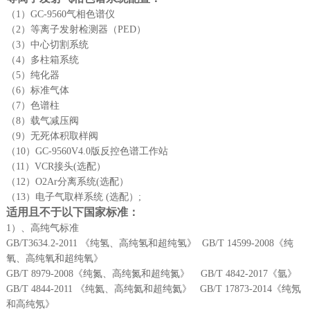
（
1
）
GC-9560
气相色谱仪
（
2
）等离子发射检测器（
PED
）
（
3
）中心切割系统
（
4
）多柱箱系统
（
5
）纯化器
（
6
）标准气体
（
7
）色谱柱
（
8
）载气减压阀
（
9
）无死体积取样阀
（
10
）
GC-9560V4.0
版反控色谱工作站
（
11
）
VCR
接头
(
选配）
（
12
）
O2Ar分
离系统
(
选配）
（
13
）电子气取样系统
(
选配）;
适用且不于以下国家标准：
1
）、高纯气标准
GB/T3634.2-2011
《纯氢、高纯氢和超纯氢》
GB/T 14599-2008
《纯
氧、高纯氧和超纯氧》
GB/T 8979-2008
《纯氮、高纯氮和超纯氮》
GB/T 4842-2017
《氩》
GB/T 4844-2011
《纯氦、高纯氦和超纯氦》
GB/T 17873-2014
《纯氖
和高纯氖》