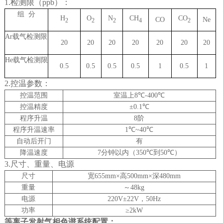
1.
检测限（
ppb
）：
组
分
H
O
N
CH
CO
CO
Ne
2
2
2
4
2
Ar
载气检测限
20
20
20
20
20
20
20
He
载气检测限
0.5
0.5
0.5
0.5
1
0.5
1
2.
控温参数：
控温范围
室温上
8℃-400℃
控温精度
±0.1℃
程序升温
8
阶
程序升温速率
1℃~40℃
自动后开门
有
降温速度
7
分钟以内（
350℃
到
50℃
）
3.尺寸、重量、电源
尺寸
宽
655mm×
高
500mm×
深
480mm
重量
～
48kg
电源
220V±22V
，
50Hz
功率
≥2kW
等离子发射气相色谱系统
配置：