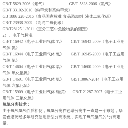
GB/T 5829-2006
《氪气》
GB/T 5828-2006
《氙气》
GB/T 33102-2016
《纯甲烷和高纯甲烷》
GB 1886 228-2016
《食品国家标准
食品添加剂
液体二氧化碳》
GB/T 23938-2009
《高纯二氧化碳》
GB/T28125.1-2011
《空分工艺中危险物质的测定》
2
）、电子气标准
GB/T 16942
《电子工业用气体
氢》
GB/T 16943-2009
《电子工业用
气体
氦》
GB/T 16944
《电子工业用气体
氮》
GB/T 16945-2009
《电子工业用
气体
氩》
GB/T 14604
《电子工业用气体
氧》
GB/T 14600-2009
《电子工业用
气体
氧化氩氮》
GB/T 14601
《电子工业用气体
氨》
GB/T18867-2014
《电子工业用
气体
六氟化硫》
GB/T 15909
《电子工业用气体
硅烷》
GB/T 21287-2007
《电子工业
用气体
三氟化氮》
氧氩分离技术：
由于氧气氩气性质相仿，氧氩分离在色谱分离中一直是一个难题，华
爱色谱历经多年研究使用新型分离系统，实现了氧气氩气的*分离定
量。