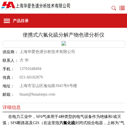
产品目录
便携式六氟化硫分解产物色谱分析仪
上海华爱色谱分析技术有限公司
供应商：
方 华
联系人：
13701648494
手机：
021-66182879
传真：
上海市宝山区逸仙路3945号6号楼
地址：
huaai@huaaisepu.com
邮箱：
详细信息
在电力工业中，SF6气体用于4种类型的电气设备作为绝缘和/或灭
弧；SF6断路器及GIS（在这里指
六氟化硫
封闭式组合电器，上称为“气