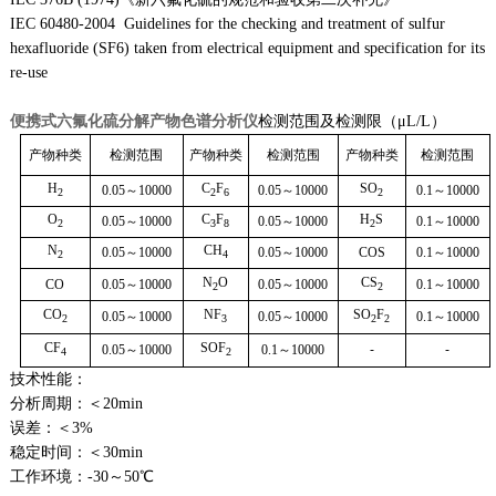
IEC 60480-2004 Guidelines for the checking and treatment of sulfur
hexafluoride (SF6) taken from electrical equipment and specification for its
re-use
便携式六氟化硫分解产物色谱分析仪
检测范围及检测限（μL/L）
产物种类
检测范围
产物种类
检测范围
产物种类
检测范围
H
C
F
SO
0.05
～10000
0.05
～10000
0.1
～10000
2
2
6
2
O
C
F
H
S
0.05
～10000
0.05
～10000
0.1
～10000
2
3
8
2
N
CH
0.05
～10000
0.05
～10000
COS
0.1
～10000
2
4
N
O
CS
CO
0.05
～10000
0.05
～10000
0.1
～10000
2
2
CO
NF
SO
F
0.05
～10000
0.05
～10000
0.1
～10000
2
3
2
2
CF
SOF
0.05
～10000
0.1
～10000
-
-
4
2
技术性能：
分析周期：＜20min
误差：＜3%
稳定时间：＜30min
工作环境：-30～50℃