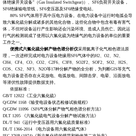
体绝缘开关设备”（Gas Insulated Switchgear)）、SF6负荷开关设备，
SF6绝缘输电管线，SF6变压器及SF6绝缘变电站。
80% SF6气体用于高中压电力设备。在电力设备中运行时电弧会导
致六氟化硫分解成诸多的其他化合物，这些化合物中包含有毒有害气
体，不但对设备运行产生影响还会污染环境、造成人员伤亡。因此运
行气的检测就成了使用以六氟化硫为绝缘气的电力设备的单位的重要
工作之一。
便携式六氟化硫分解产物色谱分析仪
采用氦离子化气相色谱法原
理，一次进样完成对电力设备绝缘用SF6气体中的H2、O2、N2、
CH4、CF4、CO、CO2、C2F6、C3F8、SO2F2、SOF2、SO2、H2S、
COS、CS2、NF3、N2O等17种分解产物的全分析，为判断GIS等充气
电力设备是否存在火花放电、电弧放电、间隙击穿、电晕、沿面放电
等潜伏性故障提供数据支持。
依据标准：
GB/T 12022
《工业六氟化硫》
Q/GDW 1168
《输变电设备状态检修试验规程》
Q/GDW 11096
《SF6气体分解产物气相色谱分析方法》
DLT 1205
《六氟化硫电气设备分解产物试验方法》
DL/T 941
《运行中变压器用六氟化硫质量标准》
DL/T 1366-2014
《电力设备用六氟化硫气体》
IEC 376B (1974)
《新六氟化硫的规范和验收第二次补充》