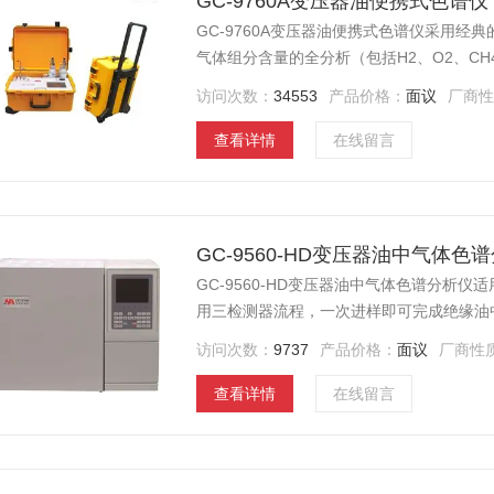
GC-9760A变压器油便携式色谱仪
GC-9760A变压器油便携式色谱仪采用
气体组分含量的全分析（包括H2、O2、CH4
型模块化设计理念，整机体积小、重量轻，
访问次数：
34553
产品价格：
面议
厂商
时、的数据的同时也节约了的人力、物力。
查看详情
在线留言
GC-9560-HD变压器油中气体色
GC-9560-HD变压器油中气体色谱分析
用三检测器流程，一次进样即可完成绝缘油
浓度达0.1ppm。仪器采用的计算机反控
访问次数：
9737
产品价格：
面议
厂商性
功能；仪器配备大屏幕LCD液晶显示界面
查看详情
在线留言