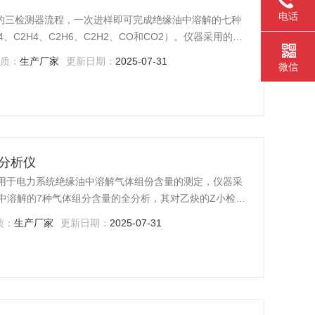
电话
经典的三检测器流程，一次进样即可完成绝缘油中溶解的七种
、C2H4、C2H6、C2H2、CO和CO2）。仪器采用的小
便于携带到现场进行分析，为变压器的监督试验提供及
性质：
生产厂家
更新日期：
2025-07-31
微信
谱分析仪
仪适用于电力系统绝缘油中溶解气体组份含量的测定，仪器采
中溶解的7种气体组分含量的全分析，其对乙炔的Z小检测
技术，色谱工作站实现信号采集、数据管理和仪器控制等三项
质：
生产厂家
更新日期：
2025-07-31
，菜单式中文操作，显示直观、操作方便。