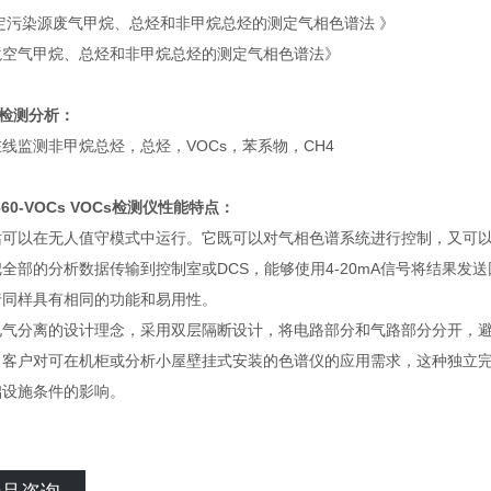
定污染源废气甲烷、总烃和非甲烷总烃的测定气相色谱法 》
境空气甲烷、总烃和非甲烷总烃的测定气相色谱法》
检测分析：
线监测非甲烷总烃，总烃，VOCs，苯系物，CH4
660-VOCs
VOCs检测仪
性能特点：
站可以在无人值守模式中运行。它既可以对气相色谱系统进行控制，又可
全部的分析数据传输到控制室或DCS，能够使用4-20mA信号将结果发
行同样具有相同的功能和易用性。
电气分离的设计理念，采用双层隔断设计，将电路部分和气路部分分开，
了客户对可在机柜或分析小屋壁挂式安装的色谱仪的应用需求，这种独立
础设施条件的影响。