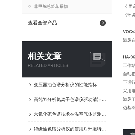
非甲烷总烃苯系物
《 固
《环
查看全部产品
VOCs
满足在
相关文章
HA-9
RELATED ARTICLES
工作
自动把
下运
变压器油色谱分析仪的性能指标
采用
高纯氢分析氦离子色谱仪驱动清洁能源时代加速到来
满足
边基
六氟化硫色谱技术在温室气体监测中的应用
绝缘油色谱分析仪的使用对环境特殊要求