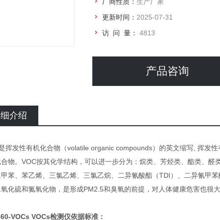
厂商性质：
生产厂家
更新时间：
2025-07-31
访 问 量：
4813
产品咨询
详细介绍
s是挥发性有机化合物（volatile organic compounds）的英文缩
化合物。VOC按其化学结构，可以进一步分为：烷类、芳烃类、酯类、醛类
二甲苯、苯乙烯、三氯乙烯、三氯乙烷、二异氰酸酯（TDI）、二异氰甲
二氧化硫和氮氧化物，是形成PM2.5和臭氧的前提，对人体健康危害也很
660-VOCs
VOCs检测仪
依据标准：