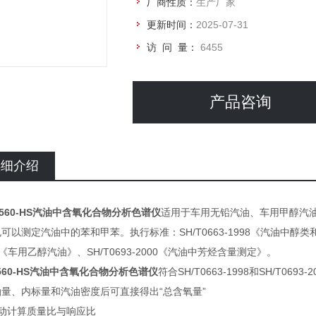
厂商性质：
生产厂家
更新时间：
2025-07-31
访 问 量：
6455
产品咨询
详细介绍
9560-HS汽油中含氧化合物分析色谱仪
适用于车用无铅汽油、车用甲醇汽
可以测定汽油中的苯和甲苯。执行标准：SH/T0663-1998《汽油中醇类和醚
04《车用乙醇汽油》、SH/T0693-2000《汽油中芳烃含量测定》。
9560-HS汽油中含氧化合物分析色谱仪
符合SH/T0663-1998和SH/T
量、内标量和汽油密度后可直接得出“总含氧量”
自动计算质量比与响应比