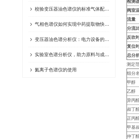
检测
校验变压器油色谱仪的标准气体配制方法
阀室
流量
气相色谱仪如何实现中药提取物快速干燥？
分流
反吹
变压器油色谱分析仪：电力设备的健康守护者
复位
实验室色谱分析仪，助力原料与成品管控
总分
测定
氦离子色谱仪的使用
组分
甲醇
乙醇
异丙
叔丁
正丙
甲基
仲丁