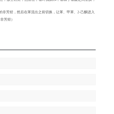
的非芳烃，然后在苯流出之前切换，让苯、甲苯、2-己酮进入
上非芳烃）