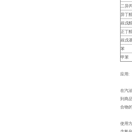
二异
异丁
叔戊
正丁
叔戊
苯
甲苯
应用:
在汽
到商
合物
使用
含氧