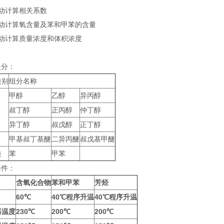
自动计算相关系数
自动计算氧含量及苯和甲苯的含量
自动计算质量浓度和体积浓度
组分：
类别
组分名称
甲醇
乙醇
异丙醇
叔丁醇
正丙醇
仲丁醇
异丁醇
叔戊醇
正丁醇
甲基叔丁基醚
二异丙醚
叔戊基甲醚
类
苯
甲苯
条件：
含氧化合物
苯和甲苯
芳烃
60℃
40℃程序升温
40℃程序升温
器温度
230℃
200℃
200℃