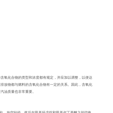
加含氧化合物的类型和浓度都有规定，并应加以调整，以便达
车排放物都与燃料的含氧化合物有一定的关系。因此，含氧化
于汽油质量也非常重要。
切柱，放空轻烃，然后在甲基环戊烷和甲基叔丁基醚之间切换，