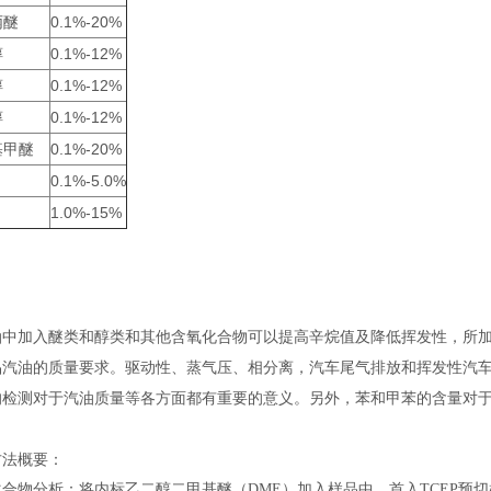
丙醚
0.1%-20%
醇
0.1%-12%
醇
0.1%-12%
醇
0.1%-12%
基甲醚
0.1%-20%
0.1%-5.0%
1.0%-15%
油中加入醚类和醇类和其他含氧化合物可以提高辛烷值及降低挥发性，所
品汽油的质量要求。驱动性、蒸气压、相分离，汽车尾气排放和挥发性汽
的检测对于汽油质量等各方面都有重要的意义。另外，苯和甲苯的含量对
方法概要：
化合物分析：将内标乙二醇二甲基醚（DME）加入样品中，首入TCEP预