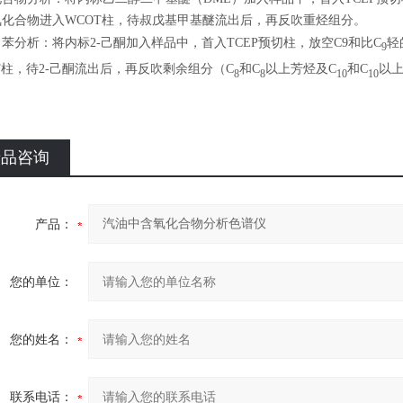
氧化合物进入WCOT柱，待叔戊基甲基醚流出后，再反吹重烃组分。
苯分析：将内标2-己酮加入样品中，首入TCEP预切柱，放空C9和比C
轻
9
T柱，待2-己酮流出后，再反吹剩余组分（C
和C
以上芳烃及C
和C
以
8
8
10
10
产品咨询
产品：
您的单位：
您的姓名：
联系电话：