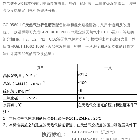
然气共有5项技术指标，即高位发热量、总硫、硫化氢、二氧化碳及水露点，其中
高位发热量采用气相色谱法分析。
GC-9560-HQ
天然气分析色谱仪
配备热导和氢火焰检测器，采用十通阀反吹流
程，一次进样即可完成GB/T13610-2003 中规定的天然气中C1-C6及C6+等烃类
组分和He、H2、O2、N2、CO2等无机气体的分析；根据得出的各成分含量，然
后依据GB/T 11062-1998《天然气发热量、密度、平均密度和沃泊指数的计算方
法》计算天然气的高位发热量：
项目
一类
3
>31.4
高位发热量，MJ/m
3
≤100
总硫（以硫计），mg/ m
3
≤6
硫化氢，mg/ m
二氧化碳，%（V/V）
≤3.0
水露点，℃
在天然气交接点的压力和温度条件下
注：
1、本标准中气体体积的标准参比条件是101.325kPa，20℃
2、本标准实施之前建立的天然气输送管道，在天然气交接点的压力和温度条件下
GB17820-2012《天然气》
执行标准：
GB18047-2000《车用压缩天然气》