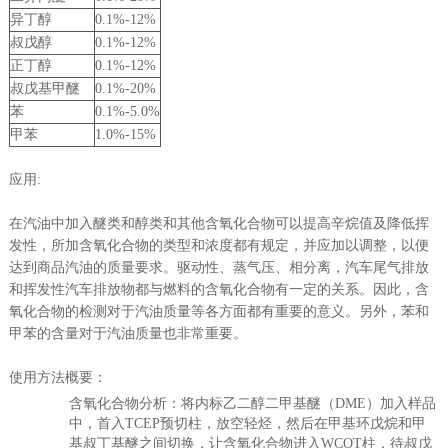
异丁醇
0.1%-12%
叔戊醇
0.1%-12%
正丁醇
0.1%-12%
叔戊基甲醚
0.1%-20%
苯
0.1%-5.0%
甲苯
1.0%-15%
应用:
在汽油中加入醚类和醇类和其他含氧化合物可以提高辛烷值及降低挥
发性，所加含氧化合物的类型和浓度都有规定，并应加以调整，以便
达到商品汽油的质量要求。驱动性、蒸气压、相分离，汽车尾气排放
和挥发性汽车排放物都与燃料的含氧化合物有一定的关系。因此，含
氧化合物的检测对于汽油质量等各方面都有重要的意义。另外，苯和
甲苯的含量对于汽油质量也非常重要。
使用方法概要：
含氧化合物分析：将内标乙二醇二甲基醚（DME）加入样品
中，首入TCEP预切柱，放空轻烃，然后在甲基环戊烷和甲
基叔丁基醚之间切换，让含氧化合物进入WCOT柱，待叔戊