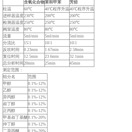
含氧化合物
苯和甲苯
芳烃
柱温
60℃
40℃程序升温
40℃程序升温
进样器温度
230℃
200℃
200℃
检测器温度
250℃
250℃
250℃
阀室温度
80℃
80℃
80℃
流量
5ml/min
5ml/min
5ml/min
分流比
15∶1
10∶1
10∶1
反吹时间
0.23min
1.67min
2.58min
复位时间
12.5min
23.6min
32.1min
总分析时间
20min
25min
45min
测定范围：
组分名
范围
甲醇
0.1%-12%
乙醇
0.1%-12%
异丙醇
0.1%-12%
叔丁醇
0.1%-12%
正丙醇
0.1%-12%
甲基叔丁基醚
0.1%-20%
仲丁醇
0.1%-12%
二异丙醚
0.1%-20%