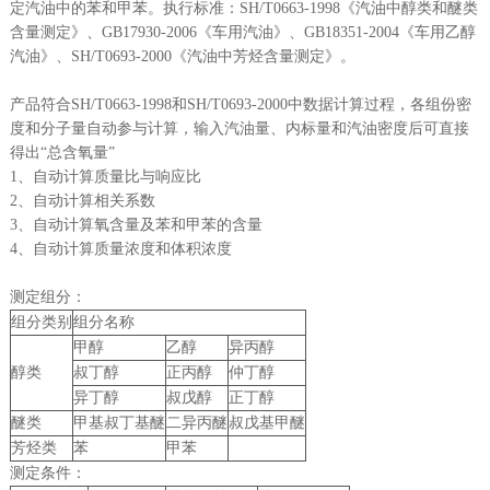
定汽油中的苯和甲苯。执行标准：SH/T0663-1998《汽油中醇类和醚类
含量测定》、GB17930-2006《车用汽油》、GB18351-2004《车用乙醇
汽油》、SH/T0693-2000《汽油中芳烃含量测定》。
产品符合SH/T0663-1998和SH/T0693-2000中数据计算过程，各组份密
度和分子量自动参与计算，输入汽油量、内标量和汽油密度后可直接
得出“总含氧量”
1、自动计算质量比与响应比
2、自动计算相关系数
3、自动计算氧含量及苯和甲苯的含量
4、自动计算质量浓度和体积浓度
测定组分：
组分类别
组分名称
甲醇
乙醇
异丙醇
醇类
叔丁醇
正丙醇
仲丁醇
异丁醇
叔戊醇
正丁醇
醚类
甲基叔丁基醚
二异丙醚
叔戊基甲醚
芳烃类
苯
甲苯
测定条件：